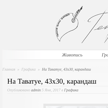
Живопись
Гр
Главная
»
Графика
»
На Таватуе, 43х30, карандаш
На Таватуе, 43х30, карандаш
Опубликовано
admin
5 Янв, 2017 в
Графика